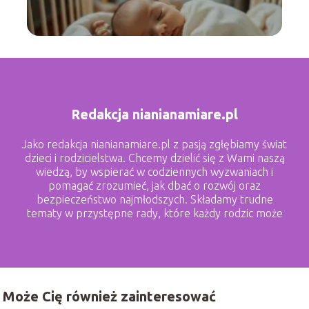
Redakcja nianianamiare.pl
Jako redakcja nianianamiare.pl z pasją zgłębiamy świat
dzieci i rodzicielstwa. Chcemy dzielić się z Wami naszą
wiedzą, by wspierać w codziennych wyzwaniach i
pomagać zrozumieć, jak dbać o rozwój oraz
bezpieczeństwo najmłodszych. Składamy trudne
tematy w przystępne rady, które każdy rodzic może
zastosować.
Może Cię również zainteresować