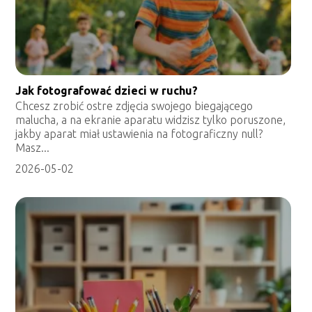
Jak fotografować dzieci w ruchu?
Chcesz zrobić ostre zdjęcia swojego biegającego
malucha, a na ekranie aparatu widzisz tylko poruszone,
jakby aparat miał ustawienia na fotograficzny null?
Masz...
2026-05-02