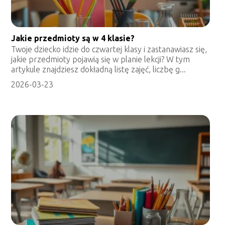
Jakie przedmioty są w 4 klasie?
Twoje dziecko idzie do czwartej klasy i zastanawiasz się,
jakie przedmioty pojawią się w planie lekcji? W tym
artykule znajdziesz dokładną listę zajęć, liczbę g...
2026-03-23