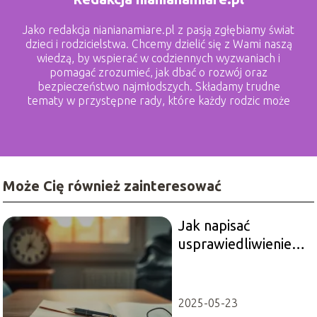
Jako redakcja nianianamiare.pl z pasją zgłębiamy świat
dzieci i rodzicielstwa. Chcemy dzielić się z Wami naszą
wiedzą, by wspierać w codziennych wyzwaniach i
pomagać zrozumieć, jak dbać o rozwój oraz
bezpieczeństwo najmłodszych. Składamy trudne
tematy w przystępne rady, które każdy rodzic może
zastosować.
Może Cię również zainteresować
Jak napisać
usprawiedliwienie
do szkoły?
2025-05-23