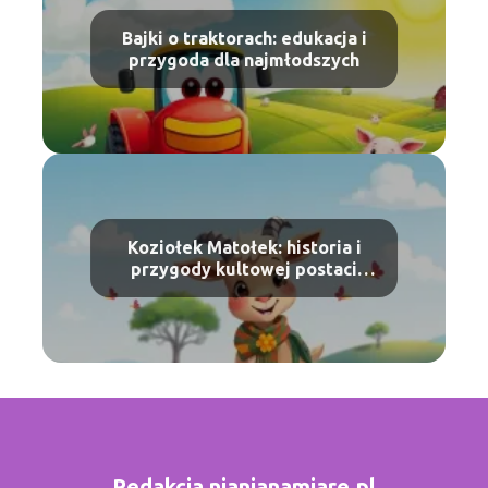
Bajki o traktorach: edukacja i
przygoda dla najmłodszych
Koziołek Matołek: historia i
przygody kultowej postaci
dziecięcej
Redakcja nianianamiare.pl