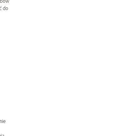
sobów
ć do
nie
ia,