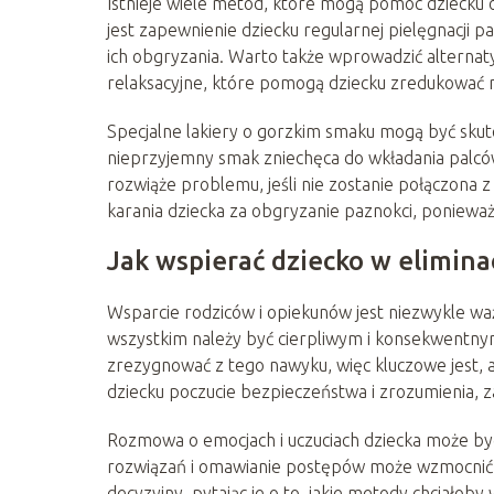
Istnieje wiele metod, które mogą pomóc dziecku
jest zapewnienie dziecku regularnej pielęgnacji p
ich obgryzania. Warto także wprowadzić alternaty
relaksacyjne, które pomogą dziecku zredukować n
Specjalne lakiery o gorzkim smaku mogą być sku
nieprzyjemny smak zniechęca do wkładania palców 
rozwiąże problemu, jeśli nie zostanie połączona z
karania dziecka za obgryzanie paznokci, ponieważ 
Jak wspierać dziecko w elimina
Wsparcie rodziców i opiekunów jest niezwykle wa
wszystkim należy być cierpliwym i konsekwentnym
zrezygnować z tego nawyku, więc kluczowe jest, a
dziecku poczucie bezpieczeństwa i zrozumienia, za
Rozmowa o emocjach i uczuciach dziecka może by
rozwiązań i omawianie postępów może wzmocnić 
decyzyjny, pytając je o to, jakie metody chciałoby