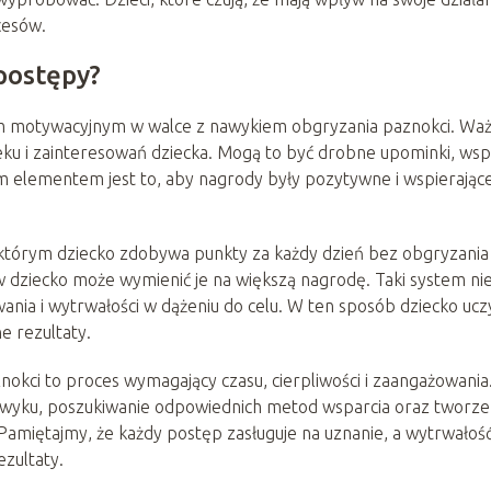
cesów.
postępy?
 motywacyjnym w walce z nawykiem obgryzania paznokci. Wa
eku i zainteresowań dziecka. Mogą to być drobne upominki, ws
 elementem jest to, aby nagrody były pozytywne i wspierające
tórym dziecko zdobywa punkty za każdy dzień bez obgryzania
ów dziecko może wymienić je na większą nagrodę. Taki system ni
wania i wytrwałości w dążeniu do celu. W ten sposób dziecko ucz
e rezultaty.
okci to proces wymagający czasu, cierpliwości i zaangażowania
awyku, poszukiwanie odpowiednich metod wsparcia oraz tworze
amiętajmy, że każdy postęp zasługuje na uznanie, a wytrwałość
zultaty.