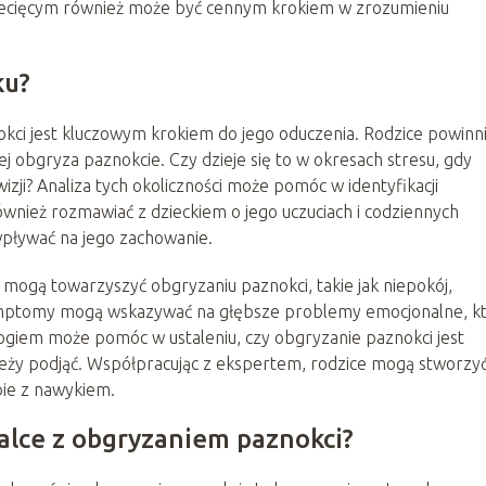
ziecięcym również może być cennym krokiem w zrozumieniu
ku?
ci jest kluczowym krokiem do jego oduczenia. Rodzice powinn
ej obgryza paznokcie. Czy dzieje się to w okresach stresu, gdy
izji? Analiza tych okoliczności może pomóc w identyfikacji
wnież rozmawiać z dzieckiem o jego uczuciach i codziennych
wpływać na jego zachowanie.
 mogą towarzyszyć obgryzaniu paznokci, takie jak niepokój,
ymptomy mogą wskazywać na głębsze problemy emocjonalne, k
logiem może pomóc w ustaleniu, czy obgryzanie paznokci jest
leży podjąć. Współpracując z ekspertem, rodzice mogą stworzy
bie z nawykiem.
lce z obgryzaniem paznokci?