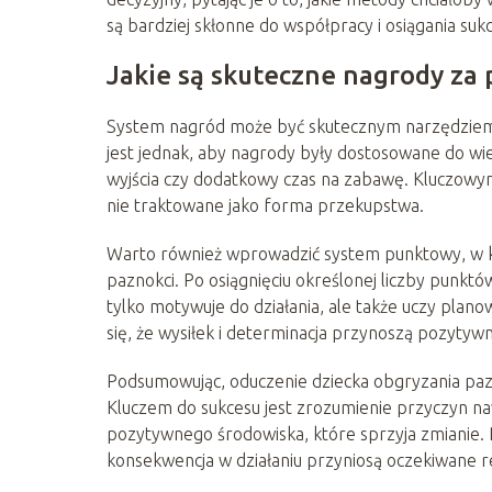
są bardziej skłonne do współpracy i osiągania suk
Jakie są skuteczne nagrody za 
System nagród może być skutecznym narzędziem
jest jednak, aby nagrody były dostosowane do wi
wyjścia czy dodatkowy czas na zabawę. Kluczowym
nie traktowane jako forma przekupstwa.
Warto również wprowadzić system punktowy, w k
paznokci. Po osiągnięciu określonej liczby punkt
tylko motywuje do działania, ale także uczy plano
się, że wysiłek i determinacja przynoszą pozytywn
Podsumowując, oduczenie dziecka obgryzania pazn
Kluczem do sukcesu jest zrozumienie przyczyn n
pozytywnego środowiska, które sprzyja zmianie. P
konsekwencja w działaniu przyniosą oczekiwane re