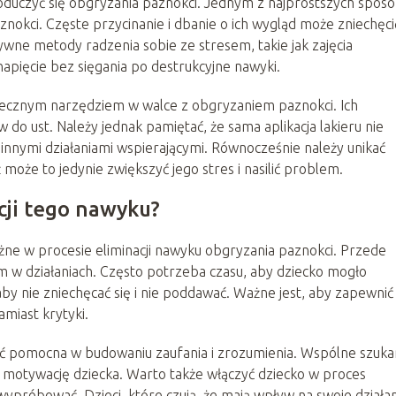
 oduczyć się obgryzania paznokci. Jednym z najprostszych spo
aznokci. Częste przycinanie i dbanie o ich wygląd może zniechęci
wne metody radzenia sobie ze stresem, takie jak zajęcia
apięcie bez sięgania po destrukcyjne nawyki.
tecznym narzędziem w walce z obgryzaniem paznokci. Ich
do ust. Należy jednak pamiętać, że sama aplikacja lakieru nie
 innymi działaniami wspierającymi. Równocześnie należy unikać
może to jedynie zwiększyć jego stres i nasilić problem.
cji tego nawyku?
żne w procesie eliminacji nawyku obgryzania paznokci. Przede
 w działaniach. Często potrzeba czasu, aby dziecko mogło
by nie zniechęcać się i nie poddawać. Ważne jest, aby zapewnić
miast krytyki.
ć pomocna w budowaniu zaufania i zrozumienia. Wspólne szuka
motywację dziecka. Warto także włączyć dziecko w proces
 wypróbować. Dzieci, które czują, że mają wpływ na swoje działan