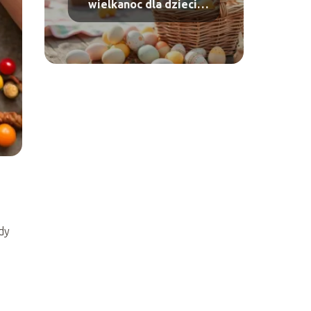
wielkanoc dla dzieci:
pomysły i zabawy
dy