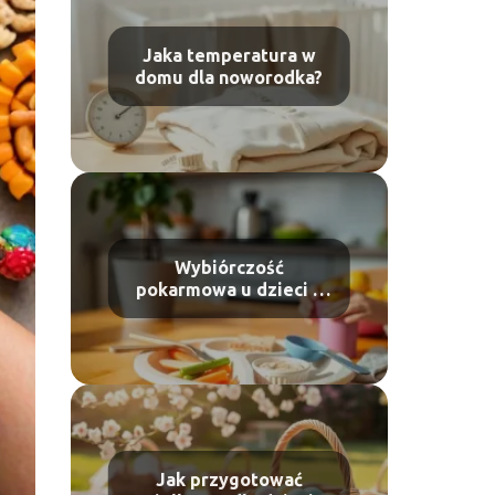
Jaka temperatura w
domu dla noworodka?
Wybiórczość
pokarmowa u dzieci –
przyczyny i jak pomóc?
Jak przygotować