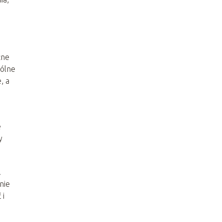
żne
pólne
, a
e
y
.
nie
 i