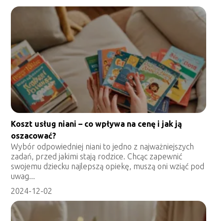
Koszt usług niani – co wpływa na cenę i jak ją
oszacować?
Wybór odpowiedniej niani to jedno z najważniejszych
zadań, przed jakimi stają rodzice. Chcąc zapewnić
swojemu dziecku najlepszą opiekę, muszą oni wziąć pod
uwag...
2024-12-02