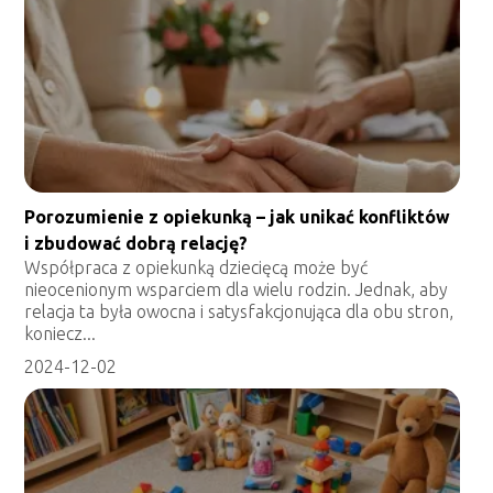
Porozumienie z opiekunką – jak unikać konfliktów
i zbudować dobrą relację?
Współpraca z opiekunką dziecięcą może być
nieocenionym wsparciem dla wielu rodzin. Jednak, aby
relacja ta była owocna i satysfakcjonująca dla obu stron,
koniecz...
2024-12-02