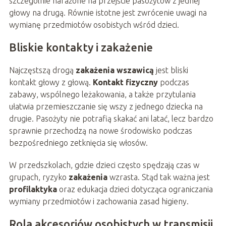
szczególnie narażone na przejście pasożytów z jednej
głowy na drugą. Równie istotne jest zwrócenie uwagi na
wymianę przedmiotów osobistych wśród dzieci.
Bliskie kontakty i zakażenie
Najczęstszą drogą
zakażenia wszawicą
jest bliski
kontakt głowy z głową.
Kontakt fizyczny
podczas
zabawy, wspólnego leżakowania, a także przytulania
ułatwia przemieszczanie się wszy z jednego dziecka na
drugie. Pasożyty nie potrafią skakać ani latać, lecz bardzo
sprawnie przechodzą na nowe środowisko podczas
bezpośredniego zetknięcia się włosów.
W przedszkolach, gdzie dzieci często spędzają czas w
grupach, ryzyko
zakażenia
wzrasta. Stąd tak ważna jest
profilaktyka
oraz edukacja dzieci dotycząca ograniczania
wymiany przedmiotów i zachowania zasad higieny.
Rola akcesoriów osobistych w transmisji