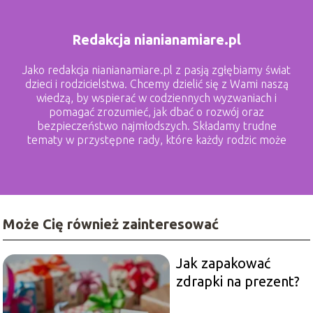
Redakcja nianianamiare.pl
Jako redakcja nianianamiare.pl z pasją zgłębiamy świat
dzieci i rodzicielstwa. Chcemy dzielić się z Wami naszą
wiedzą, by wspierać w codziennych wyzwaniach i
pomagać zrozumieć, jak dbać o rozwój oraz
bezpieczeństwo najmłodszych. Składamy trudne
tematy w przystępne rady, które każdy rodzic może
zastosować.
Może Cię również zainteresować
Jak zapakować
zdrapki na prezent?