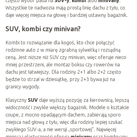
często wybór pada na
SUV-y
,
kombi
albo
minivany
.
Wszystkie te nadwozia mają prostą linię dachu z tyłu, co
daje więcej miejsca na głowę i bardziej ustawny bagażnik.
SUV, kombi czy minivan?
Kombi to rozwiązanie dla kogoś, kto chce połączyć
rodzinne auto z w miarę zgrabną sylwetką i rozsądną
ceną. Jest niższe niż SUV czy minivan, więc oferuje nieco
mniej przestrzeni, ale montaż boksu czy rowerów na
dachu jest łatwiejszy. Dla rodziny 2+1 albo 2+2 często
będzie to strzał w dziesiątkę, przy 2+3 bywa już na
granicy wygody.
Klasyczny
SUV
daje wyższą pozycję za kierownicą, lepszą
widoczność i zwykle większy bagażnik. Modele o kształcie
coupe, z mocno opadającym dachem, zabierają sporo
miejsca nad głową z tyłu, więc dla rodziny lepiej szukać
zwykłego SUV-a, a nie wersji „sportowej”. Najwięcej
miejsca i elastyczności oferują
minivany
oraz kombivany,