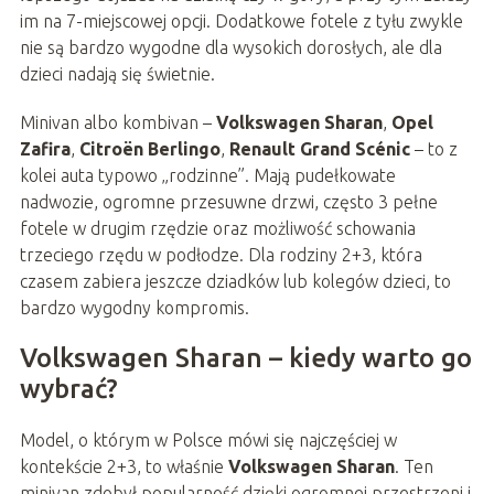
im na 7-miejscowej opcji. Dodatkowe fotele z tyłu zwykle
nie są bardzo wygodne dla wysokich dorosłych, ale dla
dzieci nadają się świetnie.
Minivan albo kombivan –
Volkswagen Sharan
,
Opel
Zafira
,
Citroën Berlingo
,
Renault Grand Scénic
– to z
kolei auta typowo „rodzinne”. Mają pudełkowate
nadwozie, ogromne przesuwne drzwi, często 3 pełne
fotele w drugim rzędzie oraz możliwość schowania
trzeciego rzędu w podłodze. Dla rodziny 2+3, która
czasem zabiera jeszcze dziadków lub kolegów dzieci, to
bardzo wygodny kompromis.
Volkswagen Sharan – kiedy warto go
wybrać?
Model, o którym w Polsce mówi się najczęściej w
kontekście 2+3, to właśnie
Volkswagen Sharan
. Ten
minivan zdobył popularność dzięki ogromnej przestrzeni i