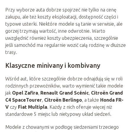
Przy wyborze auta dobrze spojrzeć nie tylko na cenę
zakupu, ale też koszty eksploatacji, dostępność części i
typowe usterki. Niektóre modele są tanie w serwisie, ale
gorzej trzymają wartość, inne odwrotnie. Warto
uwzględnić również koszty ubezpieczenia, szczególnie
jeśli samochód ma regularnie wozić całą rodzinę w dłuższe
trasy.
Klasyczne minivany i kombivany
Wśród aut, które szczególnie dobrze odnajdują się w roli
rodzinnych przewoźników, warto wymienić takie modele
jak
Opel Zafira
,
Renault Grand Scénic
,
Citroën Grand
C4 SpaceTourer
,
Citroën Berlingo
, a także
Honda FR-
V
czy
Fiat Multipla
. Każdy z nich oferuje więcej niż
standardowe 5 miejsc lub nietypowy układ siedzeń.
Modele z chowanymi w podłogę siedzeniami trzeciego