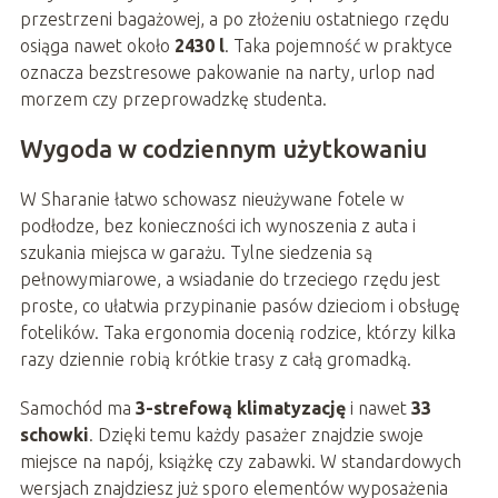
przestrzeni bagażowej, a po złożeniu ostatniego rzędu
osiąga nawet około
2430 l
. Taka pojemność w praktyce
oznacza bezstresowe pakowanie na narty, urlop nad
morzem czy przeprowadzkę studenta.
Wygoda w codziennym użytkowaniu
W Sharanie łatwo schowasz nieużywane fotele w
podłodze, bez konieczności ich wynoszenia z auta i
szukania miejsca w garażu. Tylne siedzenia są
pełnowymiarowe, a wsiadanie do trzeciego rzędu jest
proste, co ułatwia przypinanie pasów dzieciom i obsługę
fotelików. Taka ergonomia docenią rodzice, którzy kilka
razy dziennie robią krótkie trasy z całą gromadką.
Samochód ma
3-strefową klimatyzację
i nawet
33
schowki
. Dzięki temu każdy pasażer znajdzie swoje
miejsce na napój, książkę czy zabawki. W standardowych
wersjach znajdziesz już sporo elementów wyposażenia