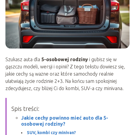
Szukasz auta dla
5-osobowej rodziny
i gubisz się w
gąszczu modeli, wersji i opinii? Z tego tekstu dowiesz się,
jakie cechy są ważne oraz które samochody realnie
ułatwiają życie rodzinie 2+3. Na końcu sam spokojniej
zdecydujesz, czy bliżej Ci do kombi, SUV-a czy minivana.
Spis treści:
Jakie cechy powinno mieć auto dla 5-
osobowej rodziny?
SUV, kombi czy minivan?