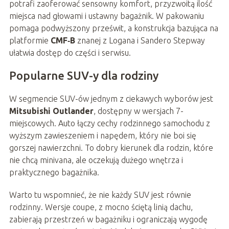
potrafi zaoferować sensowny komfort, przyzwoitą ilość
miejsca nad głowami i ustawny bagażnik. W pakowaniu
pomaga podwyższony prześwit, a konstrukcja bazująca na
platformie
CMF‑B
znanej z Logana i Sandero Stepway
ułatwia dostęp do części i serwisu.
Popularne SUV-y dla rodziny
W segmencie SUV-ów jednym z ciekawych wyborów jest
Mitsubishi Outlander
, dostępny w wersjach 7-
miejscowych. Auto łączy cechy rodzinnego samochodu z
wyższym zawieszeniem i napędem, który nie boi się
gorszej nawierzchni. To dobry kierunek dla rodzin, które
nie chcą minivana, ale oczekują dużego wnętrza i
praktycznego bagażnika.
Warto tu wspomnieć, że nie każdy SUV jest równie
rodzinny. Wersje coupe, z mocno ściętą linią dachu,
zabierają przestrzeń w bagażniku i ograniczają wygodę