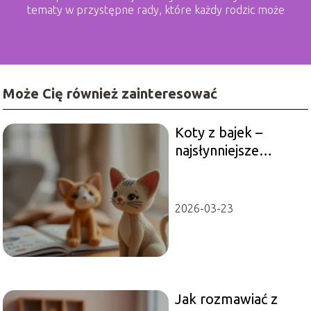
tematy w przystępne rady, które każdy rodzic może
zastosować.
Może Cię również zainteresować
Koty z bajek –
najsłynniejsze
postacie i
ciekawostki
2026-03-23
Jak rozmawiać z