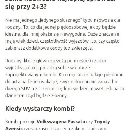
się przy 2+3?
Nie ma jednego „jedynego słusznego” typu nadwozia dla
rodziny. To, co dla jednej pięcioosobowej ekipy będzie
idealne, dla innej okaże się niewygodne. Duże znaczenie
mają wiek dzieci, częstotliwość wyjazdów i to, czy często
zabierasz dodatkowe osoby lub zwierzęta.
Rodziny, które głównie jeżdżą po mieście i rzadko
wyjeżdżają dalej, poradzą sobie w dobrze
zaprojektowanym kombi. Kto regularnie pakuje pół domu
do auta na ferie i wakacje, zwykle doceni minivana albo
dużego SUV-a z trzecim rzędem siedzeń, nawet jeśli na co
dzień ten rząd będzie złożony.
Kiedy wystarczy kombi?
Kombi pokroju
Volkswagena Passata
czy
Toyoty
Avensis
często kusi niższą ceną zakupu i tańszym