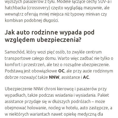
wyższych pasażerów z tyłu. Modele łączące cechy SUV-a i
hatchbacka (crossovery) często wyglądają masywnie, ale
wewnątrz oferują mniej miejsca niż typowy minivan czy
kombivan podobnej długości.
Jak auto rodzinne wypada pod
względem ubezpieczenia?
Samochód, który wozi pięć osób, to zwykle centrum
transportowe całego domu. Warto więc zadbać nie tylko o
komfort i przestrzeń, ale też o rozsądne ubezpieczenie.
Podstawą jest obowiązkowe
OC
, ale przy aucie rodzinnym
dobrze rozważyć także
NNW
, assistance i
AC
.
Ubezpieczenie NNW chroni kierowcę i pasażerów przy
wypadkach, także podczas wsiadania i wysiadania. Pakiet
assistance przydaje się w dłuższych podróżach – może
obejmować holowanie, nocleg w hotelu, auto zastępcze, a
w niektórych wariantach nawet opiekę medyczną dla