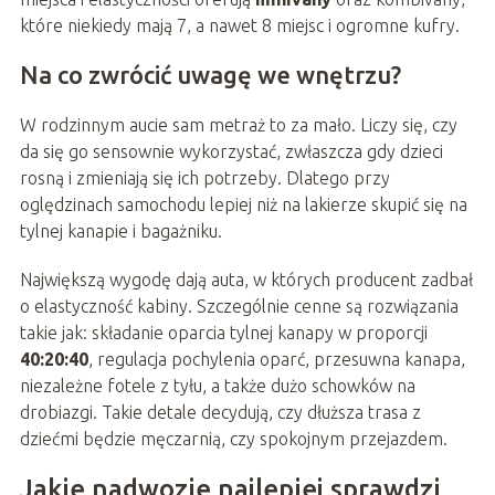
które niekiedy mają 7, a nawet 8 miejsc i ogromne kufry.
Na co zwrócić uwagę we wnętrzu?
W rodzinnym aucie sam metraż to za mało. Liczy się, czy
da się go sensownie wykorzystać, zwłaszcza gdy dzieci
rosną i zmieniają się ich potrzeby. Dlatego przy
oględzinach samochodu lepiej niż na lakierze skupić się na
tylnej kanapie i bagażniku.
Największą wygodę dają auta, w których producent zadbał
o elastyczność kabiny. Szczególnie cenne są rozwiązania
takie jak: składanie oparcia tylnej kanapy w proporcji
40:20:40
, regulacja pochylenia oparć, przesuwna kanapa,
niezależne fotele z tyłu, a także dużo schowków na
drobiazgi. Takie detale decydują, czy dłuższa trasa z
dziećmi będzie męczarnią, czy spokojnym przejazdem.
Jakie nadwozie najlepiej sprawdzi