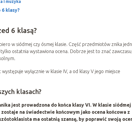
ka i muzyka
 6 klasy?
zed 6 klasą?
dopiero w siódmej czy ósmej klasie. Część przedmiotów znika jed
 tylko ostatnia wystawiona ocena. Dobrze jest to znać zawczasu
kolnym.
 występuje wyłącznie w klasie IV, a od klasy V jego miejsce
zych klasach?
hnika
jest prowadzona do końca klasy VI. W klasie siódmej
asy zostaje na świadectwie końcowym jako ocena końcowa z
szóstoklasista ma ostatnią szansę, by poprawić swoją oce