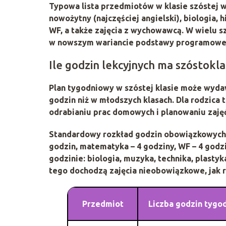
Typowa lista przedmiotów w klasie szóstej 
nowożytny
(najczęściej angielski),
biologia
,
h
WF
, a także
zajęcia z wychowawcą
. W wielu s
w nowszym wariancie podstawy programowe
Ile godzin lekcyjnych ma szóstokla
Plan tygodniowy w szóstej klasie może wyda
godzin niż w młodszych klasach. Dla rodzica
odrabianiu prac domowych i planowaniu zaję
Standardowy rozkład godzin obowiązkowych 
godzin
,
matematyka – 4 godziny
,
WF – 4 godz
godzinie: biologia, muzyka, technika, plast
tego dochodzą zajęcia nieobowiązkowe, jak r
Przedmiot
Liczba godzin tygo