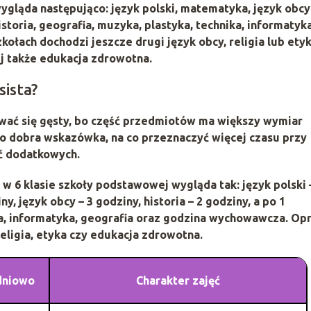
wygląda następująco:
język polski
,
matematyka
,
język obcy
istoria
,
geografia
,
muzyka
,
plastyka
,
technika
,
informatyk
zkołach dochodzi jeszcze drugi język obcy, religia lub etyk
j także
edukacja zdrowotna
.
sista?
wać się gęsty, bo część przedmiotów ma większy wymiar
 to dobra wskazówka, na co przeznaczyć więcej czasu przy
ć dodatkowych.
w 6 klasie szkoły podstawowej wygląda tak:
język polski 
iny
,
język obcy – 3 godziny
,
historia – 2 godziny
, a po 1
yka, informatyka, geografia oraz godzina wychowawcza. Op
eligia, etyka czy edukacja zdrowotna.
dniowo
Charakter zajęć