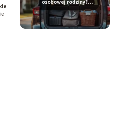
osobowej rodziny?
kie
Najlepsze propozycje
ie