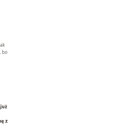
nak
, bo
 już
nę z