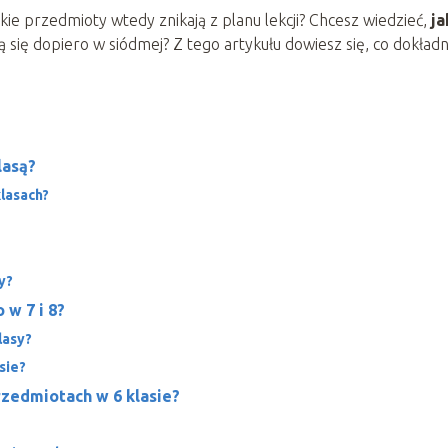
jakie przedmioty wtedy znikają z planu lekcji? Chcesz wiedzieć,
ja
ą się dopiero w siódmej? Z tego artykułu dowiesz się, co dokładn
lasą?
lasach?
y?
 w 7 i 8?
lasy?
sie?
rzedmiotach w 6 klasie?