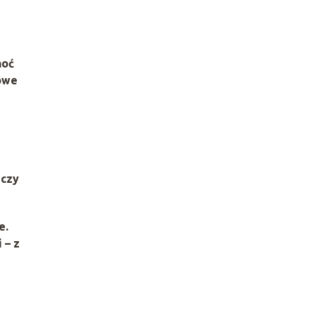
hoć
towe
 czy
e.
 – z