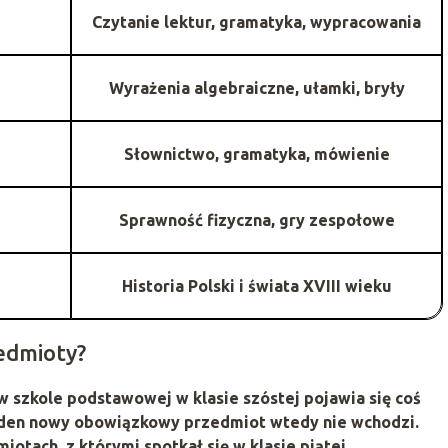
Czytanie lektur, gramatyka, wypracowania
Wyrażenia algebraiczne, ułamki, bryły
Słownictwo, gramatyka, mówienie
Sprawność fizyczna, gry zespołowe
Historia Polski i świata XVIII wieku
edmioty?
w szkole podstawowej w klasie szóstej pojawia się coś
żaden nowy obowiązkowy przedmiot wtedy nie wchodzi.
otach, z którymi spotkał się w klasie piątej.