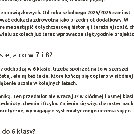
nieobowiązkowych. Od roku szkolnego
2025/2026
zamiast
nować
edukacja zdrowotna
jako przedmiot dodatkowy. W
óra ma zastąpić dotychczasową historię i teraźniejszość, c
 wielu szkołach już teraz wprowadza się tygodnie projek
ie, a co w 7 i 8?
y odchodzą w 6 klasie
, trzeba spojrzeć na to w szerszej
stej, ale są też takie, które kończą się dopiero w siódmej
ążenie ucznia w kolejnych latach.
niką. Ten przedmiot nie wraca już w siódmej i ósmej klasi
rzedmioty:
chemia
i
fizyka
. Zmienia się więc charakter nauki
teoretyczne, wymagające systematycznego uczenia się po
 do 6 klasy?